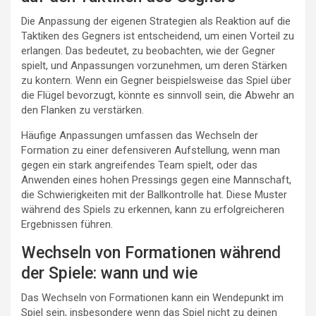
Die Anpassung der eigenen Strategien als Reaktion auf die
Taktiken des Gegners ist entscheidend, um einen Vorteil zu
erlangen. Das bedeutet, zu beobachten, wie der Gegner
spielt, und Anpassungen vorzunehmen, um deren Stärken
zu kontern. Wenn ein Gegner beispielsweise das Spiel über
die Flügel bevorzugt, könnte es sinnvoll sein, die Abwehr an
den Flanken zu verstärken.
Häufige Anpassungen umfassen das Wechseln der
Formation zu einer defensiveren Aufstellung, wenn man
gegen ein stark angreifendes Team spielt, oder das
Anwenden eines hohen Pressings gegen eine Mannschaft,
die Schwierigkeiten mit der Ballkontrolle hat. Diese Muster
während des Spiels zu erkennen, kann zu erfolgreicheren
Ergebnissen führen.
Wechseln von Formationen während
der Spiele: wann und wie
Das Wechseln von Formationen kann ein Wendepunkt im
Spiel sein, insbesondere wenn das Spiel nicht zu deinen