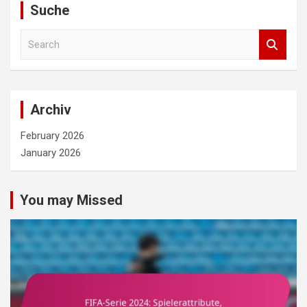
Suche
S
e
a
r
c
Archiv
h
February 2026
January 2026
You may Missed