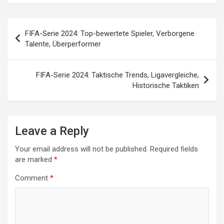
Post
FIFA-Serie 2024: Top-bewertete Spieler, Verborgene
navigation
Talente, Überperformer
FIFA-Serie 2024: Taktische Trends, Ligavergleiche,
Historische Taktiken
Leave a Reply
Your email address will not be published.
Required fields
are marked
*
Comment
*