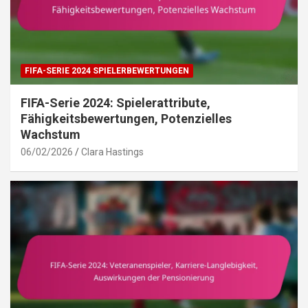
FIFA-SERIE 2024 SPIELERBEWERTUNGEN
FIFA-Serie 2024: Spielerattribute,
Fähigkeitsbewertungen, Potenzielles
Wachstum
06/02/2026
Clara Hastings