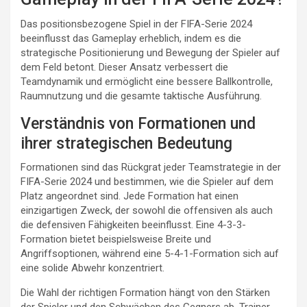
Das positionsbezogene Spiel in der FIFA-Serie 2024
beeinflusst das Gameplay erheblich, indem es die
strategische Positionierung und Bewegung der Spieler auf
dem Feld betont. Dieser Ansatz verbessert die
Teamdynamik und ermöglicht eine bessere Ballkontrolle,
Raumnutzung und die gesamte taktische Ausführung.
Verständnis von Formationen und
ihrer strategischen Bedeutung
Formationen sind das Rückgrat jeder Teamstrategie in der
FIFA-Serie 2024 und bestimmen, wie die Spieler auf dem
Platz angeordnet sind. Jede Formation hat einen
einzigartigen Zweck, der sowohl die offensiven als auch
die defensiven Fähigkeiten beeinflusst. Eine 4-3-3-
Formation bietet beispielsweise Breite und
Angriffsoptionen, während eine 5-4-1-Formation sich auf
eine solide Abwehr konzentriert.
Die Wahl der richtigen Formation hängt von den Stärken
der Spieler und den Schwächen des Gegners ab. Trainer