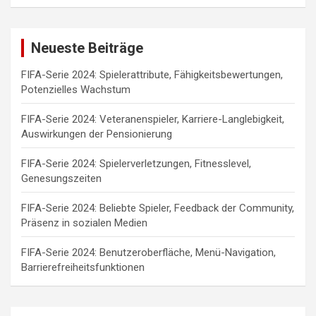
Neueste Beiträge
FIFA-Serie 2024: Spielerattribute, Fähigkeitsbewertungen,
Potenzielles Wachstum
FIFA-Serie 2024: Veteranenspieler, Karriere-Langlebigkeit,
Auswirkungen der Pensionierung
FIFA-Serie 2024: Spielerverletzungen, Fitnesslevel,
Genesungszeiten
FIFA-Serie 2024: Beliebte Spieler, Feedback der Community,
Präsenz in sozialen Medien
FIFA-Serie 2024: Benutzeroberfläche, Menü-Navigation,
Barrierefreiheitsfunktionen