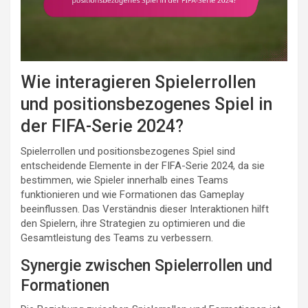
Wie interagieren Spielerrollen
und positionsbezogenes Spiel in
der FIFA-Serie 2024?
Spielerrollen und positionsbezogenes Spiel sind
entscheidende Elemente in der FIFA-Serie 2024, da sie
bestimmen, wie Spieler innerhalb eines Teams
funktionieren und wie Formationen das Gameplay
beeinflussen. Das Verständnis dieser Interaktionen hilft
den Spielern, ihre Strategien zu optimieren und die
Gesamtleistung des Teams zu verbessern.
Synergie zwischen Spielerrollen und
Formationen