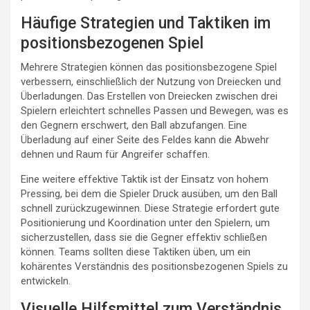
Häufige Strategien und Taktiken im
positionsbezogenen Spiel
Mehrere Strategien können das positionsbezogene Spiel
verbessern, einschließlich der Nutzung von Dreiecken und
Überladungen. Das Erstellen von Dreiecken zwischen drei
Spielern erleichtert schnelles Passen und Bewegen, was es
den Gegnern erschwert, den Ball abzufangen. Eine
Überladung auf einer Seite des Feldes kann die Abwehr
dehnen und Raum für Angreifer schaffen.
Eine weitere effektive Taktik ist der Einsatz von hohem
Pressing, bei dem die Spieler Druck ausüben, um den Ball
schnell zurückzugewinnen. Diese Strategie erfordert gute
Positionierung und Koordination unter den Spielern, um
sicherzustellen, dass sie die Gegner effektiv schließen
können. Teams sollten diese Taktiken üben, um ein
kohärentes Verständnis des positionsbezogenen Spiels zu
entwickeln.
Visuelle Hilfsmittel zum Verständnis