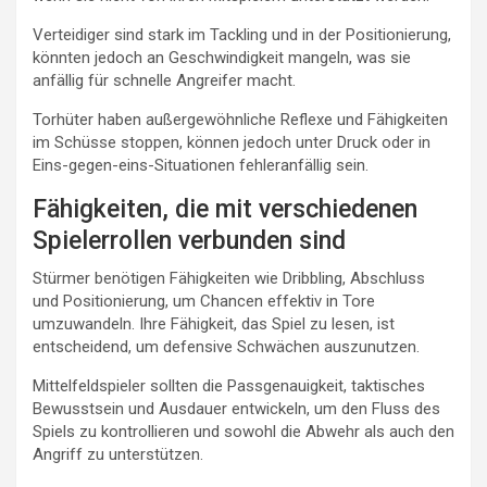
Verteidiger sind stark im Tackling und in der Positionierung,
könnten jedoch an Geschwindigkeit mangeln, was sie
anfällig für schnelle Angreifer macht.
Torhüter haben außergewöhnliche Reflexe und Fähigkeiten
im Schüsse stoppen, können jedoch unter Druck oder in
Eins-gegen-eins-Situationen fehleranfällig sein.
Fähigkeiten, die mit verschiedenen
Spielerrollen verbunden sind
Stürmer benötigen Fähigkeiten wie Dribbling, Abschluss
und Positionierung, um Chancen effektiv in Tore
umzuwandeln. Ihre Fähigkeit, das Spiel zu lesen, ist
entscheidend, um defensive Schwächen auszunutzen.
Mittelfeldspieler sollten die Passgenauigkeit, taktisches
Bewusstsein und Ausdauer entwickeln, um den Fluss des
Spiels zu kontrollieren und sowohl die Abwehr als auch den
Angriff zu unterstützen.