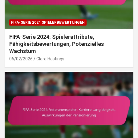
FIFA-SERIE 2024 SPIELERBEWERTUNGEN
FIFA-Serie 2024: Spielerattribute,
Fähigkeitsbewertungen, Potenzielles
Wachstum
06/02/2026
Clara Hastings