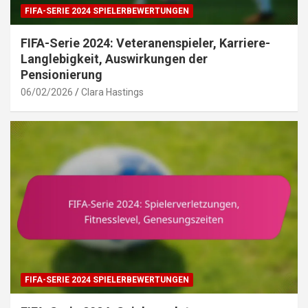
FIFA-SERIE 2024 SPIELERBEWERTUNGEN
FIFA-Serie 2024: Veteranenspieler, Karriere-
Langlebigkeit, Auswirkungen der
Pensionierung
06/02/2026
Clara Hastings
FIFA-SERIE 2024 SPIELERBEWERTUNGEN