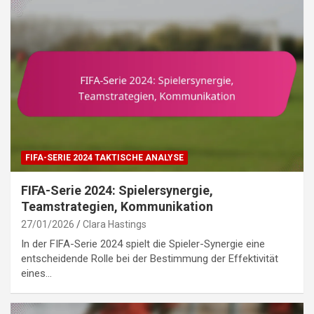
FIFA-SERIE 2024 TAKTISCHE ANALYSE
FIFA-Serie 2024: Spielersynergie,
Teamstrategien, Kommunikation
27/01/2026
Clara Hastings
In der FIFA-Serie 2024 spielt die Spieler-Synergie eine
entscheidende Rolle bei der Bestimmung der Effektivität
eines…