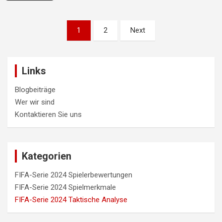
Posts
1
2
Next
pagination
Links
Blogbeiträge
Wer wir sind
Kontaktieren Sie uns
Kategorien
FIFA-Serie 2024 Spielerbewertungen
FIFA-Serie 2024 Spielmerkmale
FIFA-Serie 2024 Taktische Analyse