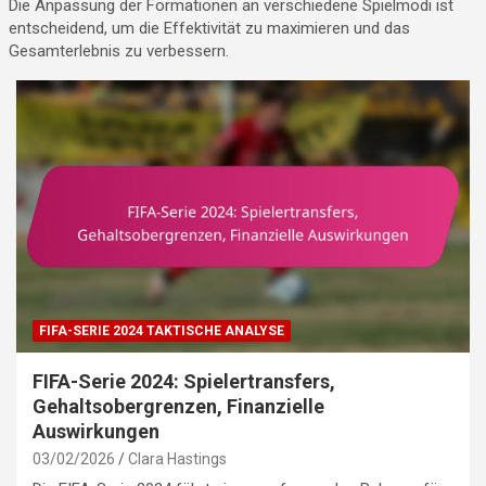
Die Anpassung der Formationen an verschiedene Spielmodi ist
entscheidend, um die Effektivität zu maximieren und das
Gesamterlebnis zu verbessern.
FIFA-SERIE 2024 TAKTISCHE ANALYSE
FIFA-Serie 2024: Spielertransfers,
Gehaltsobergrenzen, Finanzielle
Auswirkungen
03/02/2026
Clara Hastings