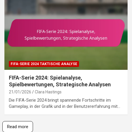
FIFA-SERIE 2024 TAKTISCHE ANALYSE
FIFA-Serie 2024: Spielanalyse,
Spielbewertungen, Strategische Analysen
21/01/2026
Clara Hastings
Die FIFA-Serie 2024 bringt spannende Fortschritte im
Gameplay, in der Grafik und in der Benutzererfahrung mit…
Read more