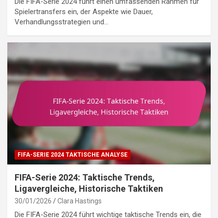
Die FIFA-Serie 2024 führt einen umfassenden Rahmen für
Spielertransfers ein, der Aspekte wie Dauer,
Verhandlungsstrategien und…
FIFA-SERIE 2024 TAKTISCHE ANALYSE
FIFA-Serie 2024: Taktische Trends,
Ligavergleiche, Historische Taktiken
30/01/2026
Clara Hastings
Die FIFA-Serie 2024 führt wichtige taktische Trends ein, die