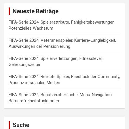
Neueste Beiträge
FIFA-Serie 2024: Spielerattribute, Fähigkeitsbewertungen,
Potenzielles Wachstum
FIFA-Serie 2024: Veteranenspieler, Karriere-Langlebigkeit,
Auswirkungen der Pensionierung
FIFA-Serie 2024: Spielerverletzungen, Fitnesslevel,
Genesungszeiten
FIFA-Serie 2024: Beliebte Spieler, Feedback der Community,
Präsenz in sozialen Medien
FIFA-Serie 2024: Benutzeroberfläche, Menü-Navigation,
Barrierefreiheitsfunktionen
Suche