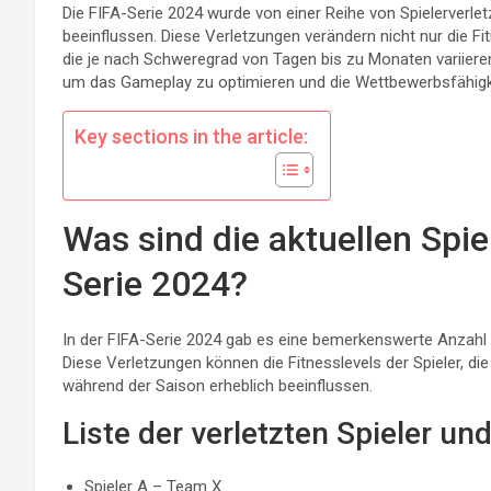
Die FIFA-Serie 2024 wurde von einer Reihe von Spielerverl
beeinflussen. Diese Verletzungen verändern nicht nur die F
die je nach Schweregrad von Tagen bis zu Monaten variiere
um das Gameplay zu optimieren und die Wettbewerbsfähigk
Key sections in the article:
Was sind die aktuellen Spie
Serie 2024?
In der FIFA-Serie 2024 gab es eine bemerkenswerte Anzahl 
Diese Verletzungen können die Fitnesslevels der Spieler, 
während der Saison erheblich beeinflussen.
Liste der verletzten Spieler un
Spieler A – Team X