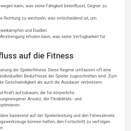
bewegen kann, was seine Fähigkeit beeinflusst, Gegner zu
l die Richtung zu wechseln, was entscheidend ist, um
Zweikämpfen und Duellen.
h Anstrengung erholen kann, was seine Verfügbarkeit für
luss auf die Fitness
serung der Spielerfitness. Diese Regime umfassen oft eine
ndividuellen Bedürfnisse der Spieler zugeschnitten sind. Zum
 die Geschwindigkeit als auch die Ausdauer verbessern.
nd Kraft aufzubauen, die für körperliche
usgewogener Ansatz, der Flexibilitäts- und
optimieren.
ne basierend auf der Spielerleistung und den Fitnesslevels
swerkzeuge können helfen, den Fortschritt zu verfolgen
n.