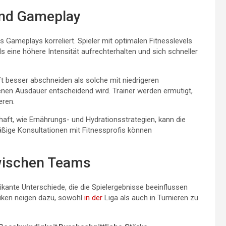
und Gameplay
es Gameplays korreliert. Spieler mit optimalen Fitnesslevels
s eine höhere Intensität aufrechterhalten und sich schneller
t besser abschneiden als solche mit niedrigeren
denen Ausdauer entscheidend wird. Trainer werden ermutigt,
eren.
aft, wie Ernährungs- und Hydrationsstrategien, kann die
äßige Konsultationen mit Fitnessprofis können
zwischen Teams
ikante Unterschiede, die die Spielergebnisse beeinflussen
iken neigen dazu, sowohl
in der
Liga als auch in Turnieren zu