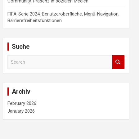
Community, Präsenz in sozialen Medien
FIFA-Serie 2024: Benutzeroberfläche, Menü-Navigation,
Barrierefreiheitsfunktionen
Suche
S
e
a
r
c
Archiv
h
February 2026
January 2026