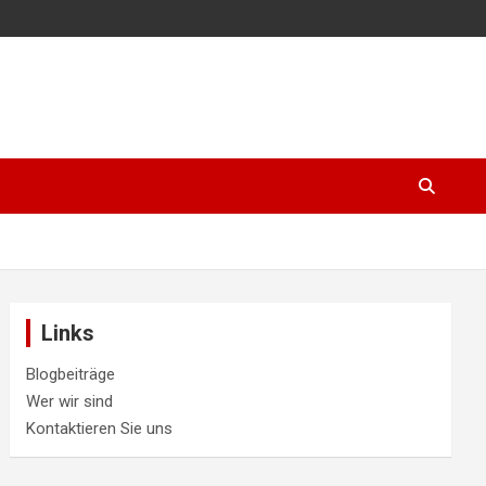
Links
Blogbeiträge
Wer wir sind
Kontaktieren Sie uns