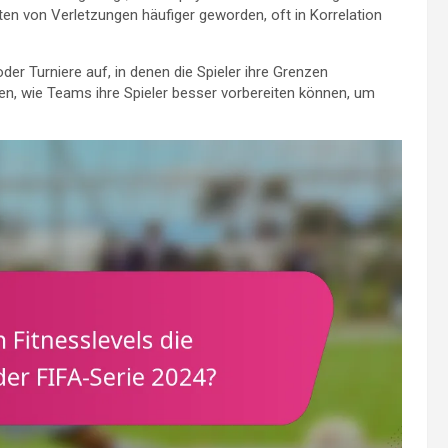
ten von Verletzungen häufiger geworden, oft in Korrelation
er Turniere auf, in denen die Spieler ihre Grenzen
ben, wie Teams ihre Spieler besser vorbereiten können, um